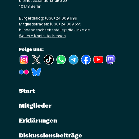
Kleine Alexanderstraße 28
10178 Berlin
Bürgerdialog:
(030) 24 009 999
Mitgliedsfragen:
(030) 24 009 555
bundesgeschaeftsstelle@die-linke.de
Weitere Kontaktadressen
Folge uns:
(Link öffnet ein neues Fenster)
(Link öffnet ein neues Fenster)
(Link öffnet ein neues Fenster)
(Link öffnet ein neues Fenster)
(Link öffnet ein neues Fenster)
(Link öffnet ein neues Fe
(Link öffnet ein n
(Link öffne
(Link öffnet ein neues Fenster)
(Link öffnet ein neues Fenster)
Start
Mitglieder
Erklärungen
Diskussionsbeiträge